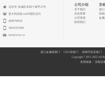
公司介绍
安
北京市·东城区东四十条甲22号
关于我们
进口
历史荣誉
安检
意大利启亚ceia中国区总代
公司资质
金属
4006766616
联系我们
18610191960
info@avsec.cn
进口金属探测门
|
CEIA安检门
|
探测手机安检门
|
Copyright ? 2011-2022 All
友情链接：
安检设