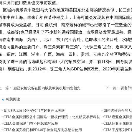
属探测门
使用数量也突破前数值。
区域内机场竞争激烈与大伦教地区和美国东北走廊的情况类似，长三角区
再集中在上海。未来几年在某种程度上，上海可能会发现其在中国国际航
城市将成为受益者。目前.像杭州、南京这样的械市己经吸引了一定数全的
州、成都等)也已经吸引了不少新的远程国际放、市场经济发育最成熟、
面临南中国海，为西江、北江、东江的汇合处，也即珠江的出口处，水陆
海通向世界的重要门户。珠三角素有“珠三角”、“大珠三角”之分。近年来又
东、福建、江西、湖南、广西、海南、四川、贵州、云南九个省区和香港、澳
说明了珠三角的迅速崛起和有着巨大的拓展空间，并且有月8日，国务院
要》.纲要提出，到2012年，珠三角人均GDP达到8万元。2020年则要达到
上一篇：
启亚安检设备在国内以及欧美机场销售领先
下一篇：
要害部
相关阅读
•
意大利CEIA启亚安检门与起亚并无关联
•
如何选择适合的 CE
•
CEIA金属探测设备中国区唯一授权代理商：北京航安易行科技
•
CEIA启亚金属探
•
CEIA 金属探测门在不同领域的应用
•
CEIA启亚金属探
•
CEIA金属安检门和PD140手持金属探测器配合使用
•
CEIA手探系列PD