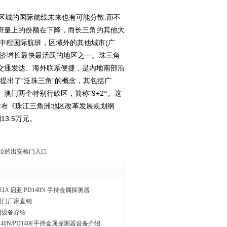
城的国际航线未来也有可能分散.而不
班量上的份额在下降，而长三角的其他大
中程国际肮班，区域外的其他城市(广
经济增长最快最活跃的地区之一。珠三角
交通发达、海外联系便捷，是内地南部沿
提出了“泛珠三角”的概念，其包括广
门两个特别行政区，简称"9+2^。这
发布《珠江三角洲地区改革发展规划纲
13.5万元。
位的出安检门入口
IA 启亚 PD140N 手持金属探测器
测门厂家直销
测设备介绍
140N/PD140E手持金属探测器设备介绍