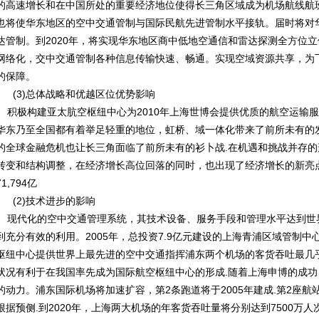
的高速增长和在中国所处的重要经济地位使得长三角区域成为机场航线航
也将使华东地区的空中交通管制与国际民航先进管制水平接轨。届时将对华
达管制。到2020年，将实现华东地区商中低地空通信和雷达探测全方位
网络化，交中交通管制各种信息传输快速、畅通。实现空域资源共享，为
的保障。
(3)总体战略和优越区位优势影响
积极构建亚太肮空枢纽中心为2010年上海世博会提供优质的航空运输
华东乃至全国都有着举足轻重的地位，虹桥、域一体化带来了前所未有的
的全球金融危机也让长三角面临了前所未有的衫卜战.在机遇和挑战并存
转变和结构调整，在经济增长高位回落的同时，也出现了经济增长的新亮点
71,794亿
(2)技术进步的影响
现代化的空中交通管理系统，其技术设备、服务手段和管理水平达到世
到充分有效的利用。2005年，总投资7.9亿元建设的上海青浦区域管制
枢纽中心提供世界上最先进的空中交通指挥浦东两个机场的客货吞吐最几乎
状况有利于在我国率先成为国际航空枢纽中心的形成.随着上海申博的成
的动力。浦东国际机场将加速扩容，第2条跑道将于2005年建成.第2座航
根据预侧.到2020年，上海两大机场的年客货吞吐量将分别达到7500万人次