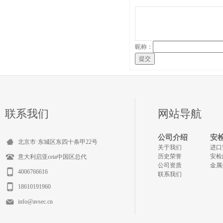
昵称：
提交
联系我们
网站导航
公司介绍
安
北京市·东城区东四十条甲22号
关于我们
进口
历史荣誉
安检
意大利启亚ceia中国区总代
公司资质
金属
4006766616
联系我们
18610191960
info@avsec.cn