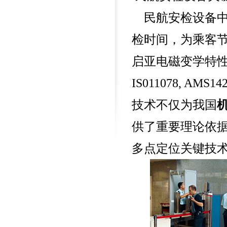
400-676-6616
民航安检设备
检时间，为乘客节
启亚电磁变学特
IS011078, A
技术不仅为我国
供了重要理论依据
多点定位关键技