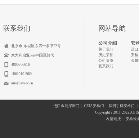
联系我们
网站导航
公司介绍
安
北京市·东城区东四十条甲22号
关于我们
进口
历史荣誉
安检
意大利启亚ceia中国区总代
公司资质
金属
4006766616
联系我们
18610191960
info@avsec.cn
进口金属探测门
|
CEIA安检门
|
探测手机安检门
|
Copyright ? 2011-2022 All
友情链接：
安检设