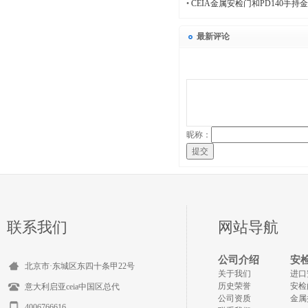
•
CEIA金属安检门和PD140手
最新评论
昵称：
提交
联系我们
网站导航
公司介绍
安
北京市·东城区东四十条甲22号
关于我们
进口
历史荣誉
安检
意大利启亚ceia中国区总代
公司资质
金属
4006766616