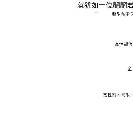
就犹如一位翩翩