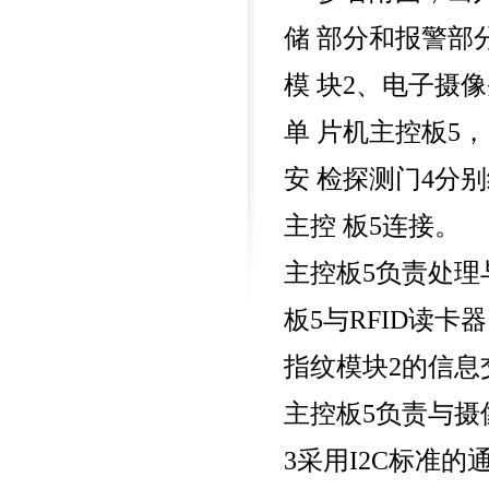
400-676-6616
储 部分和报警部
模 块2、电子摄
单 片机主控板5，
安 检探测门4分
主控 板5连接。
主控板5负责处理
板5与RFID读卡
指纹模块2的信息
主控板5负责与摄
3采用I2C标准