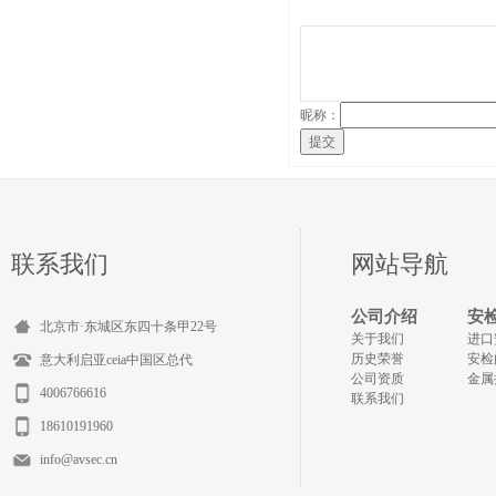
昵称：
提交
联系我们
网站导航
公司介绍
安
北京市·东城区东四十条甲22号
关于我们
进口
历史荣誉
安检
意大利启亚ceia中国区总代
公司资质
金属
4006766616
联系我们
18610191960
info@avsec.cn