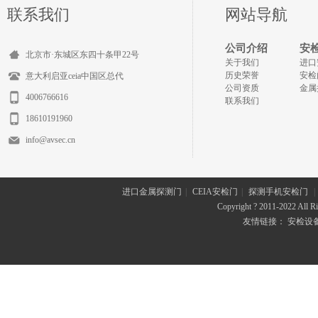
联系我们
网站导航
公司介绍
安
北京市·东城区东四十条甲22号
关于我们
进口
历史荣誉
安检
意大利启亚ceia中国区总代
公司资质
金属
4006766616
联系我们
18610191960
info@avsec.cn
进口金属探测门
|
CEIA安检门
|
探测手机安检门
|
Copyright ? 2011-2022 All
友情链接：
安检设